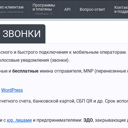
Программы
ес-клиентам
Конта
и плагины
API
Вопрос-ответ
и подд
 цены, подключение
WordPress, 1С
, ЗВОНКИ
асного и быстрого подключения к мобильным операторам.
голосовые уведомления (звонки).
тные и
бесплатные
имена отправителя, MNP (перенесенные 
я
WordPress
четного счета, банковской картой, СБП QR и др. Срок исп
и с
юр. лицами
и предпринимателями:
ЭДО
, закрывающие 