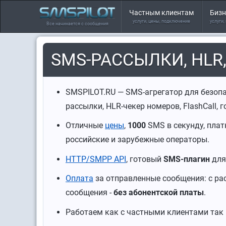
Частным клиентам
Бизн
услуги, цены, подключение
услуги,
Все начинается с сообщения
SMS-РАССЫЛКИ, HLR
SMSPILOT.RU — SMS-агрегатор для безоп
рассылки, HLR-чекер номеров, FlashCall, 
Отличные
цены
,
1000
SMS в секунду, пла
российские и зарубежные операторы.
HTTP/SMPP API
, готовый
SMS-плагин
дл
Оплата
за отправленные сообщения: с рас
сообщения -
без абонентской платы
.
Работаем как с частными клиентами так 