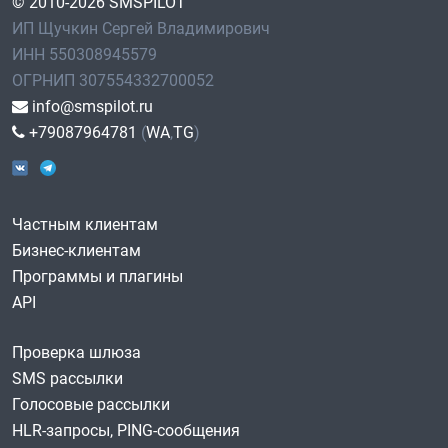
© 2010-2026 SMSPILOT
ИП Щучкин Сергей Владимирович
ИНН 550308945579
ОГРНИП 307554332700052
info@smspilot.ru
+79087964781
(
WA
,
TG
)
Частным клиентам
Бизнес-клиентам
Программы и плагины
API
Проверка шлюза
SMS рассылки
Голосовые рассылки
HLR-запросы, PING-сообщения