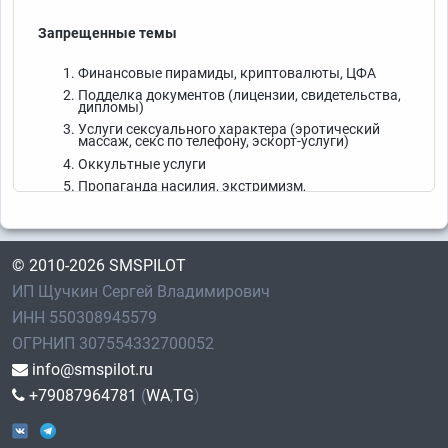
Запрещенные темы
Финансовые пирамиды, криптовалюты, ЦФА
Подделка документов (лицензии, свидетельства,
дипломы)
Услуги сексуального характера (эротический
массаж, секс по телефону, эскорт-услуги)
Оккультные услуги
Пропаганда насилия, экстримизм,
дискриминация
Наркотические средства, запрещенные вещества
Оружие и боеприпасы
© 2010-2026 SMSPILOT
Азартные игры (казино, тотализаторы, игровые
автоматы, игра на деньги, ставки)
ИП Щучкин Сергей Владимирович
Действия, связанных с приобретением и/или
продажей орденов и медалей
ИНН 550308945579
Интимные товары
ОГРНИП 307554332700052
Алкогольная продукция
info@smspilot.ru
Табачная продукция
+79087964781
(
WA
,
TG
)
Политика
Религия