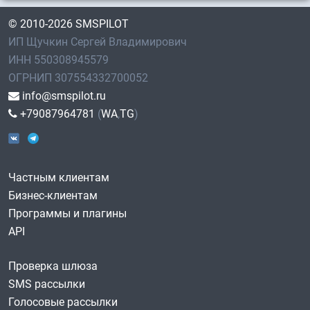
© 2010-2026 SMSPILOT
ИП Щучкин Сергей Владимирович
ИНН 550308945579
ОГРНИП 307554332700052
info@smspilot.ru
+79087964781
(
WA
,
TG
)
Частным клиентам
Бизнес-клиентам
Программы и плагины
API
Проверка шлюза
SMS рассылки
Голосовые рассылки