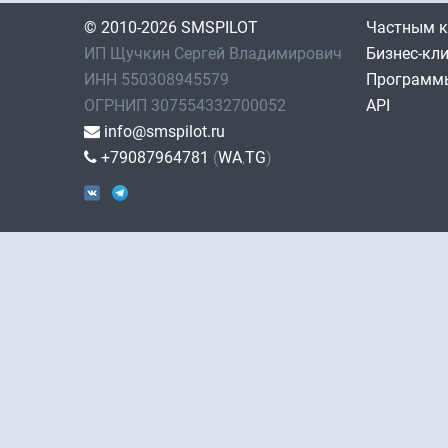
© 2010-2026 SMSPILOT
Частным 
ИП Щучкин Сергей Владимирович
Бизнес-кл
ИНН 550308945579
Программы
ОГРНИП 307554332700052
API
info@smspilot.ru
+79087964781
(
WA
,
TG
)