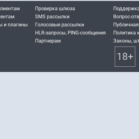
клиентам
Проверка шлюза
Поддержка
иентам
SMS рассылки
Вопрос-от
 и плагины
Голосовые рассылки
Публичная
HLR-запросы, PING-сообщения
Политика 
Партнерам
Законы, ш
18+