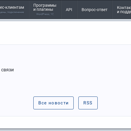
Программы
ес-клиентам
Конта
и плагины
API
Вопрос-ответ
и подд
 цены, подключение
WordPress, 1С
 связи
Все новости
RSS