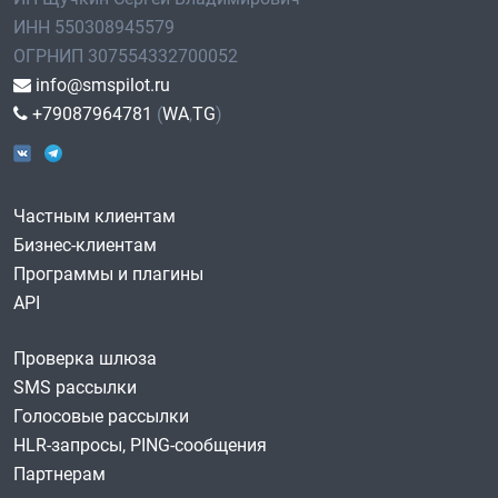
ИНН 550308945579
ОГРНИП 307554332700052
info@smspilot.ru
+79087964781
(
WA
,
TG
)
Частным клиентам
Бизнес-клиентам
Программы и плагины
API
Проверка шлюза
SMS рассылки
Голосовые рассылки
HLR-запросы, PING-сообщения
Партнерам