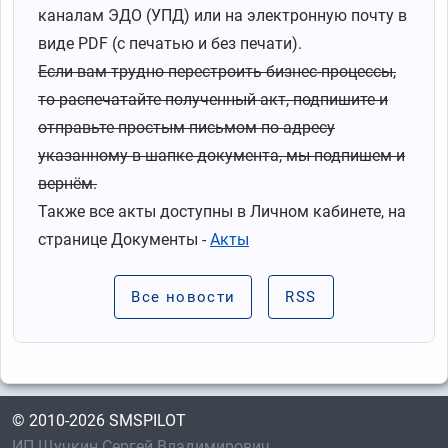
каналам ЭДО (УПД) или на электронную почту в
виде PDF (с печатью и без печати).
Если вам трудно перестроить бизнес-процессы,
то распечатайте полученный акт, подпишите и
отправьте простым письмом по адресу
указанному в шапке документа, мы подпишем и
вернём.
Также все акты доступны в Личном кабинете, на
странице Документы -
Акты
Все новости
RSS
© 2010-2026 SMSPILOT
ИП Щучкин Сергей Владимирович