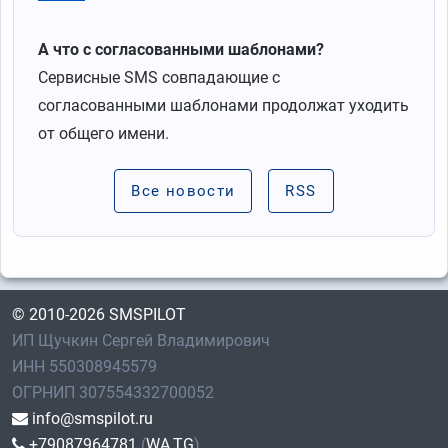
А что с согласованными шаблонами?
Сервисные SMS совпадающие с
согласованными шаблонами продолжат уходить
от общего имени.
Все новости
RSS
© 2010-2026 SMSPILOT
ИП Щучкин Сергей Владимирович
ИНН 550308945579
ОГРНИП 307554332700052
info@smspilot.ru
+79087964781
(
WA
,
TG
)