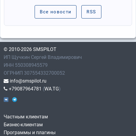
Все новости
RSS
© 2010-2026 SMSPILOT
ИП Щучкин Сергей Владимирович
ИНН 550308945579
ОГРНИП 307554332700052
info@smspilot.ru
+79087964781
(
WA
,
TG
)
Частным клиентам
Бизнес-клиентам
Программы и плагины