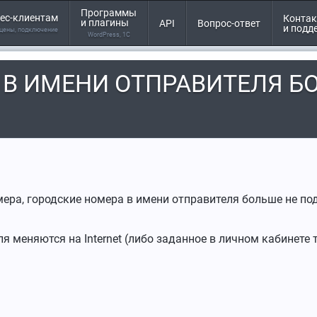
Программы
ес-клиентам
Конта
и плагины
API
Вопрос-ответ
и подд
 цены, подключение
WordPress, 1С
 В ИМЕНИ ОТПРАВИТЕЛЯ Б
ера, городские номера в имени отправителя больше не по
я меняются на Internet (либо заданное в личном кабинете