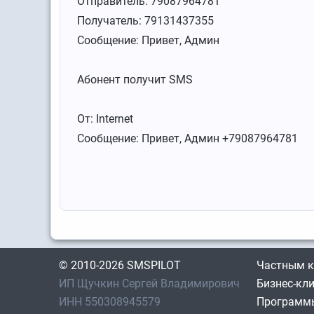
Отправитель: 79087964781
Получатель: 79131437355
Сообщение: Привет, Админ
Абонент получит SMS
От: Internet
Сообщение: Привет, Админ +79087964781
© 2010-2026 SMSPILOT
Частным 
ИП Щучкин Сергей Владимирович
Бизнес-кл
ИНН 550308945579
Программы