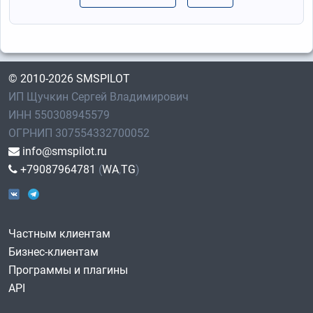
© 2010-2026 SMSPILOT
ИП Щучкин Сергей Владимирович
ИНН 550308945579
ОГРНИП 307554332700052
info@smspilot.ru
+79087964781
(
WA
,
TG
)
Частным клиентам
Бизнес-клиентам
Программы и плагины
API