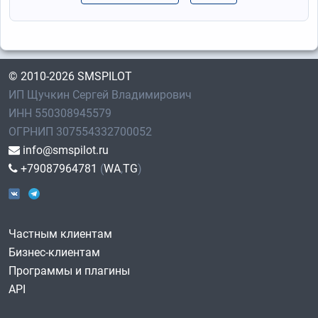
© 2010-2026 SMSPILOT
ИП Щучкин Сергей Владимирович
ИНН 550308945579
ОГРНИП 307554332700052
info@smspilot.ru
+79087964781
(
WA
,
TG
)
Частным клиентам
Бизнес-клиентам
Программы и плагины
API