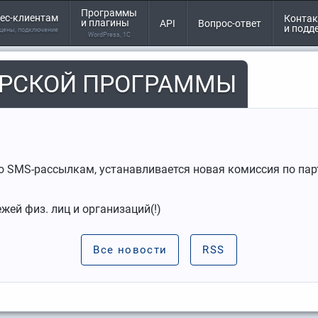
Программы
ес-клиентам
Конта
и плагины
API
Вопрос-ответ
и подд
 цены, подключение
WordPress, 1С
ЕРСКОЙ ПРОГРАММЫ
о SMS-рассылкам, устанавливается новая комиссия по па
жей физ. лиц и организаций(!)
Все новости
RSS