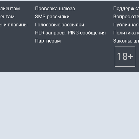
клиентам
Проверка шлюза
Поддержка
иентам
SMS рассылки
Вопрос-от
 и плагины
Голосовые рассылки
Публичная
HLR-запросы, PING-сообщения
Политика 
Партнерам
Законы, ш
18+