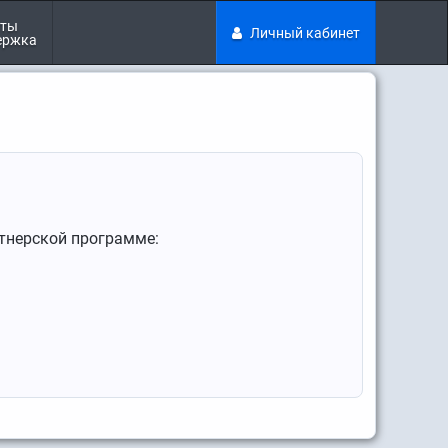
кты
Личный кабинет
ержка
ртнерской программе: