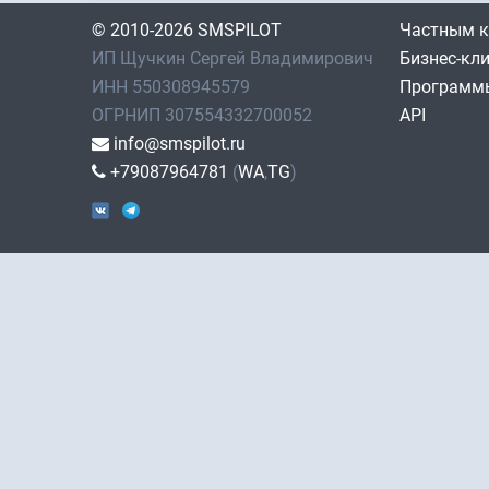
© 2010-2026 SMSPILOT
Частным 
ИП Щучкин Сергей Владимирович
Бизнес-кл
ИНН 550308945579
Программы
ОГРНИП 307554332700052
API
info@smspilot.ru
+79087964781
(
WA
,
TG
)