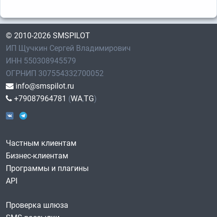
© 2010-2026 SMSPILOT
ИП Щучкин Сергей Владимирович
ИНН 550308945579
ОГРНИП 307554332700052
info@smspilot.ru
+79087964781
(
WA
,
TG
)
Частным клиентам
Бизнес-клиентам
Программы и плагины
API
Проверка шлюза