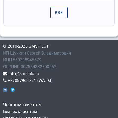
RSS
© 2010-2026 SMSPILOT
ИП Щучкин Сергей Владимирович
ИНН 550308945579
ОГРНИП 307554332700052
info@smspilot.ru
+79087964781
(
WA
,
TG
)
Частным клиентам
Бизнес-клиентам