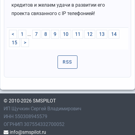
кредитов и желаем удачи в развитии его
проекта связанного с IP телефонией!
<
1
...
7
8
9
10
11
12
13
14
15
>
RSS
© 2010-2026 SMSPILOT
ИП Щучкин Сергей Владимирович
ИНН 550308945579
ОГРНИП 307554332700052
info@smspilot.ru